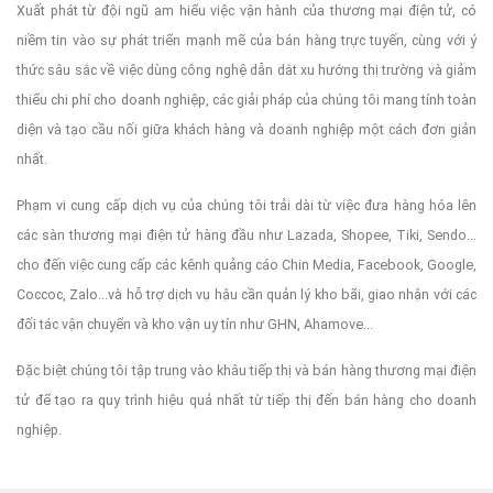
Xuất phát từ đội ngũ am hiểu việc vận hành của thương mại điện tử, có
niềm tin vào sự phát triển mạnh mẽ của bán hàng trực tuyến, cùng với ý
thức sâu sắc về việc dùng công nghệ dẫn dắt xu hướng thị trường và giảm
thiểu chi phí cho doanh nghiệp, các giải pháp của chúng tôi mang tính toàn
diện và tạo cầu nối giữa khách hàng và doanh nghiệp một cách đơn giản
nhất.
Phạm vi cung cấp dịch vụ của chúng tôi trải dài từ việc đưa hàng hóa lên
các sàn thương mại điện tử hàng đầu như Lazada, Shopee, Tiki, Sendo...
cho đến việc cung cấp các kênh quảng cáo Chin Media, Facebook, Google,
Coccoc, Zalo...và hỗ trợ dịch vụ hậu cần quản lý kho bãi, giao nhận với các
đối tác vận chuyển và kho vận uy tín như GHN, Ahamove...
Đặc biệt chúng tôi tập trung vào khâu tiếp thị và bán hàng thương mại điện
tử để tạo ra quy trình hiệu quả nhất từ tiếp thị đến bán hàng cho doanh
nghiệp.