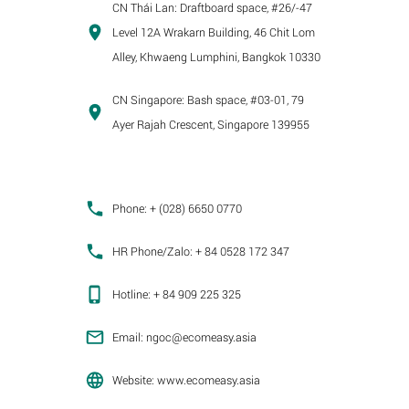
CN Thái Lan:
Draftboard space, #26/-47
Level 12A Wrakarn Building, 46 Chit Lom
Alley, Khwaeng Lumphini, Bangkok 10330
CN Singapore:
Bash space, #03-01, 79
Ayer Rajah Crescent, Singapore 139955
Phone:
+ (028) 6650 0770
HR Phone/Zalo:
+ 84 0528 172 347
Hotline:
+ 84 909 225 325
Email:
ngoc@ecomeasy.asia
Website:
www.ecomeasy.asia