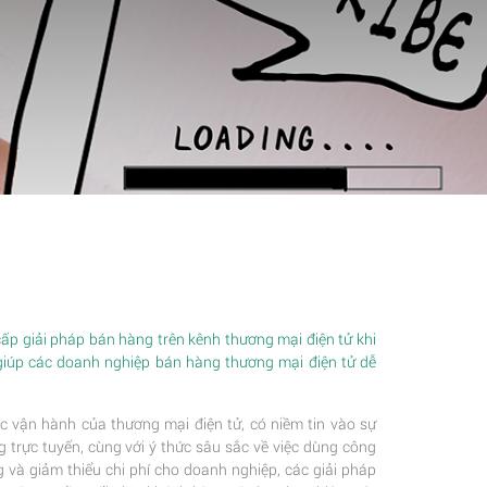
p giải pháp bán hàng trên kênh thương mại điện tử khi
giúp các doanh nghiệp bán hàng thương mại điện tử dễ
c vận hành của thương mại điện tử, có niềm tin vào sự
trực tuyến, cùng với ý thức sâu sắc về việc dùng công
 và giảm thiểu chi phí cho doanh nghiệp, các giải pháp