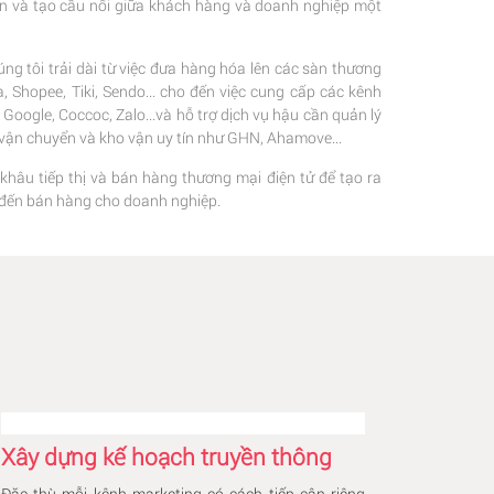
ện và tạo cầu nối giữa khách hàng và doanh nghiệp một
ng tôi trải dài từ việc đưa hàng hóa lên các sàn thương
 Shopee, Tiki, Sendo... cho đến việc cung cấp các kênh
oogle, Coccoc, Zalo...và hỗ trợ dịch vụ hậu cần quản lý
c vận chuyển và kho vận uy tín như GHN, Ahamove...
 khâu tiếp thị và bán hàng thương mại điện tử để tạo ra
hị đến bán hàng cho doanh nghiệp.
Xây dựng kế hoạch truyền thông
Đặc thù mỗi kênh marketing có cách tiếp cận riêng