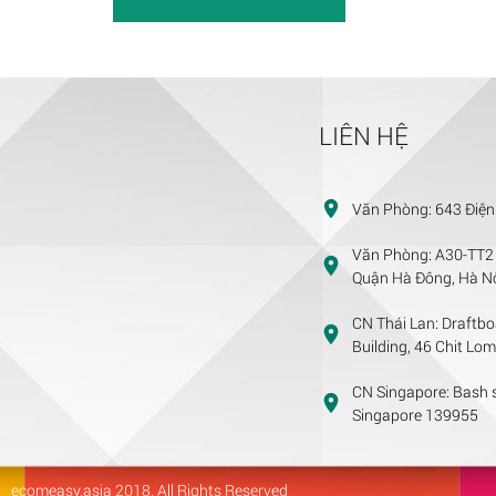
LIÊN HỆ
Văn Phòng:
643 Điện
Văn Phòng:
A30-TT2 
Quận Hà Đông, Hà Nộ
CN Thái Lan:
Draftbo
Building, 46 Chit Lo
CN Singapore:
Bash s
Singapore 139955
ecomeasy.asia
2018. All Rights Reserved