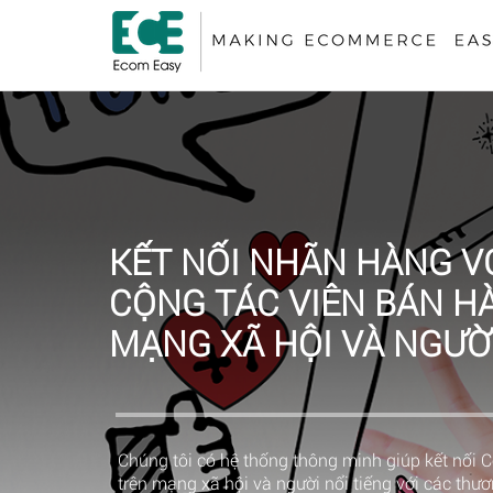
KẾT NỐI NHÃN HÀNG V
CỘNG TÁC VIÊN BÁN H
MẠNG XÃ HỘI VÀ NGƯỜI
Chúng tôi có hệ thống thông minh giúp kết nối 
trên mạng xã hội và người nổi tiếng với các thươ