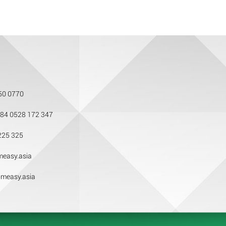
50 0770
84 0528 172 347
225 325
easy.asia
measy.asia