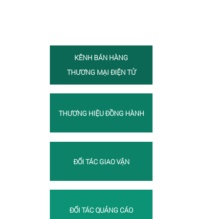
KÊNH BÁN HÀNG
THƯƠNG MẠI ĐIỆN TỬ
THƯƠNG HIỆU ĐỒNG HÀNH
ĐỐI TÁC GIAO VẬN
ĐỐI TÁC QUẢNG CÁO