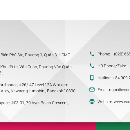
Phone:
+ (028) 66
 Biên Phủ Str., Phường 1, Quận 3, HCMC
HR Phone/Zalo:
+ 
Khu đô thị Văn Quán, Phường Văn Quán,
i;
Hotline:
+ 84 909 
ard space, #26/-47 Level 12A Wrakarn
Email:
ngoc@ecom
m Alley, Khwaeng Lumphini, Bangkok 10330
Website:
www.eco
pace, #03-01, 79 Ayer Rajah Crescent,