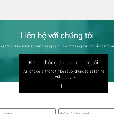
Liên hệ với chúng tôi
 gì cho chúng tôi? Bạn cần chúng tôi giúp đỡ? Chúng tôi luôn sẵn sàng l
Để lại thông tin cho chúng tôi
Vui lòng để lại thông tin bên dưới chúng tôi sẽ liên hệ
lại với bạn ngay.