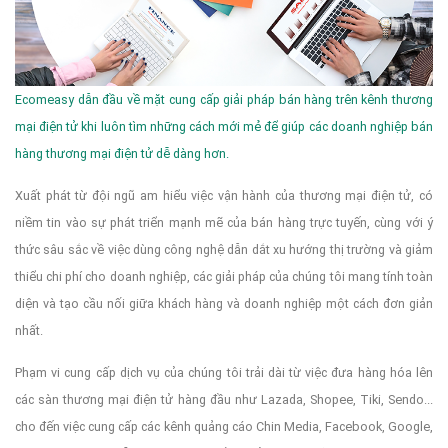
To fix it you can:
Ecomeasy dẫn đầu về mặt cung cấp giải pháp bán hàng trên kênh thương
1. In the Slider Settings -> Troubleshooting set option:
Put
mại điện tử khi luôn tìm những cách mới mẻ để giúp các doanh nghiệp bán
hàng thương mại điện tử dễ dàng hơn.
Xuất phát từ đội ngũ am hiểu việc vận hành của thương mại điện tử, có
JS Includes To Body
option to true.
niềm tin vào sự phát triển mạnh mẽ của bán hàng trực tuyến, cùng với ý
thức sâu sắc về việc dùng công nghệ dẫn dắt xu hướng thị trường và giảm
thiểu chi phí cho doanh nghiệp, các giải pháp của chúng tôi mang tính toàn
2. Find the double jquery.js include and remove it.
diện và tạo cầu nối giữa khách hàng và doanh nghiệp một cách đơn giản
nhất.
Phạm vi cung cấp dịch vụ của chúng tôi trải dài từ việc đưa hàng hóa lên
các sàn thương mại điện tử hàng đầu như Lazada, Shopee, Tiki, Sendo...
cho đến việc cung cấp các kênh quảng cáo Chin Media, Facebook, Google,