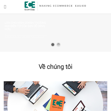
LÀM CHO KINH DOANH THƯƠNG
MẠI ĐIỆN TỬ CỦA BẠN DỄ DÀNG
HƠN
Đội ngũ dày dặn kinh nghiệm và hệ thống công nghệ tiên tiến của chúng tôi
sẽ giúp công việc kinh doanh thương mại điện tử của bạn dễ dàng hơn.
Về chúng tôi