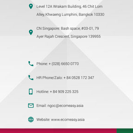
Level 12A Wrakarn Building, 46 Chit Lom
Alley, Khwaeng Lumphini, Bangkok 10330
CN Singapore:
Bash space, #03-01, 79
Ayer Rajah Crescent, Singapore 139955
Phone:
+ (028) 6650 0770
HR Phone/Zalo:
+ 84 0528 172 347
Hotline:
+ 84 909 225 325
Email:
ngoc@ecomeasy.asia
Website:
www.ecomeasy.asia