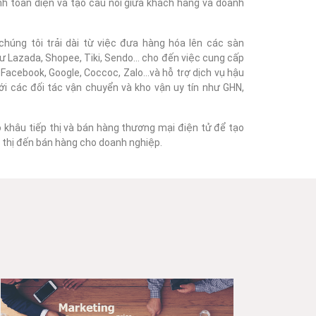
nh toàn diện và tạo cầu nối giữa khách hàng và doanh
húng tôi trải dài từ việc đưa hàng hóa lên các sàn
 Lazada, Shopee, Tiki, Sendo... cho đến việc cung cấp
acebook, Google, Coccoc, Zalo...và hỗ trợ dịch vụ hậu
với các đối tác vận chuyển và kho vận uy tín như GHN,
o khâu tiếp thị và bán hàng thương mại điện tử để tạo
ếp thị đến bán hàng cho doanh nghiệp.