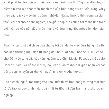
Xuất phát từ đội ngũ am hiểu việc vận hành của thương mại điện tử, có
niềm tin vào sự phát triển mạnh mẽ của bán hàng trực tuyến, cùng với ý
thức sâu sắc về việc dùng công nghệ dẫn dắt xu hướng thị trường và giảm
thiểu chi phí cho doanh nghiệp, các giải pháp của chúng tôi mang tính toàn
diện và tạo cầu nối giữa khách hàng và doanh nghiệp một cách đơn giản
nhất.
Phạm vi cung cấp dịch vụ của chúng tôi trải dài từ việc đưa hàng hóa lên
các sàn thương mại điện tử hàng đầu như Lazada, Shopee, Tiki, Sendo...
cho đến việc cung cấp các kênh quảng cáo Chin Media, Facebook, Google,
Coccoc, Zalo...và hỗ trợ dịch vụ hậu cần quản lý kho bãi, giao nhận với các
đối tác vận chuyển và kho vận uy tín như GHN, Ahamove...
Đặc biệt chúng tôi tập trung vào khâu tiếp thị và bán hàng thương mại điện
tử để tạo ra quy trình hiệu quả nhất từ tiếp thị đến bán hàng cho doanh
nghiệp.