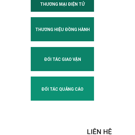
THƯƠNG MẠI ĐIỆN TỬ
THƯƠNG HIỆU ĐỒNG HÀNH
ĐỐI TÁC GIAO VẬN
ĐỐI TÁC QUẢNG CÁO
LIÊN HỆ