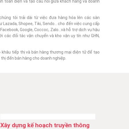
nh toàn diện và tạo cầu nối giữa khách hàng và doanh
húng tôi trải dài từ việc đưa hàng hóa lên các sàn
 Lazada, Shopee, Tiki, Sendo... cho đến việc cung cấp
acebook, Google, Coccoc, Zalo...và hỗ trợ dịch vụ hậu
với các đối tác vận chuyển và kho vận uy tín như GHN,
o khâu tiếp thị và bán hàng thương mại điện tử để tạo
ếp thị đến bán hàng cho doanh nghiệp.
Xây dựng kế hoạch truyền thông