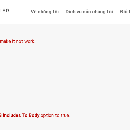
Về chúng tôi
Dịch vụ của chúng tôi
Đối 
at comes after the revolution files js include.
 make it not work.
S Includes To Body
option to true.