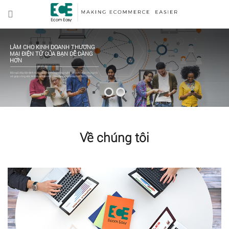
LÀM CHO KINH DOANH THƯƠNG
MẠI ĐIỆN TỬ CỦA BẠN DỄ DÀNG
HƠN
Đội ngũ dày dặn kinh nghiệm và hệ thống công nghệ tiên tiến của chúng tôi
sẽ giúp công việc kinh doanh thương mại điện tử của bạn dễ dàng hơn.
Về chúng tôi