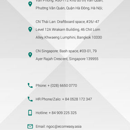
Phường Văn Quán, Quận Hà Đông, Hà Nội;
CN Thái Lan:
Draftboard space, #26/-47
Level 12A Wrakarn Building, 46 Chit Lom
Alley, Khwaeng Lumphini, Bangkok 10330
CN Singapore:
Bash space, #03-01, 79
Ayer Rajah Crescent, Singapore 139955
Phone:
+ (028) 6650 0770
HR Phone/Zalo:
+ 84 0528 172 347
Hotline:
+ 84 909 225 325
Email:
ngoc@ecomeasy.asia