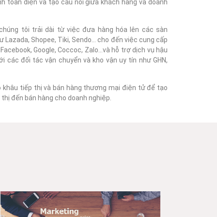
nh toàn diện và tạo cầu nối giữa khách hàng và doanh
húng tôi trải dài từ việc đưa hàng hóa lên các sàn
 Lazada, Shopee, Tiki, Sendo... cho đến việc cung cấp
acebook, Google, Coccoc, Zalo...và hỗ trợ dịch vụ hậu
với các đối tác vận chuyển và kho vận uy tín như GHN,
o khâu tiếp thị và bán hàng thương mại điện tử để tạo
ếp thị đến bán hàng cho doanh nghiệp.