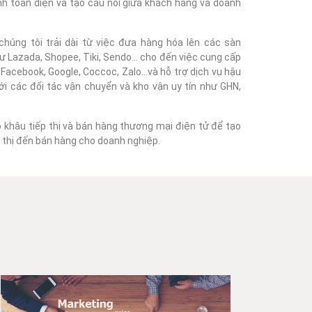
nh toàn diện và tạo cầu nối giữa khách hàng và doanh
húng tôi trải dài từ việc đưa hàng hóa lên các sàn
 Lazada, Shopee, Tiki, Sendo... cho đến việc cung cấp
acebook, Google, Coccoc, Zalo...và hỗ trợ dịch vụ hậu
với các đối tác vận chuyển và kho vận uy tín như GHN,
o khâu tiếp thị và bán hàng thương mại điện tử để tạo
ếp thị đến bán hàng cho doanh nghiệp.