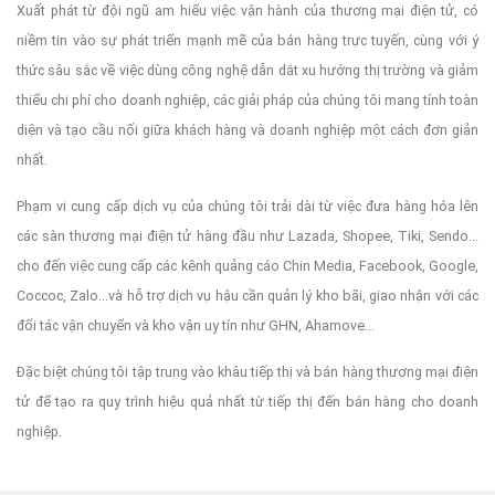
Xuất phát từ đội ngũ am hiểu việc vận hành của thương mại điện tử, có
niềm tin vào sự phát triển mạnh mẽ của bán hàng trực tuyến, cùng với ý
thức sâu sắc về việc dùng công nghệ dẫn dắt xu hướng thị trường và giảm
thiểu chi phí cho doanh nghiệp, các giải pháp của chúng tôi mang tính toàn
diện và tạo cầu nối giữa khách hàng và doanh nghiệp một cách đơn giản
nhất.
Phạm vi cung cấp dịch vụ của chúng tôi trải dài từ việc đưa hàng hóa lên
các sàn thương mại điện tử hàng đầu như Lazada, Shopee, Tiki, Sendo...
cho đến việc cung cấp các kênh quảng cáo Chin Media, Facebook, Google,
Coccoc, Zalo...và hỗ trợ dịch vụ hậu cần quản lý kho bãi, giao nhận với các
đối tác vận chuyển và kho vận uy tín như GHN, Ahamove...
Đặc biệt chúng tôi tập trung vào khâu tiếp thị và bán hàng thương mại điện
tử để tạo ra quy trình hiệu quả nhất từ tiếp thị đến bán hàng cho doanh
nghiệp.