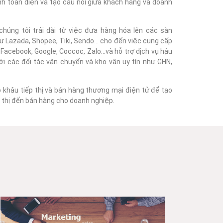
nh toàn diện và tạo cầu nối giữa khách hàng và doanh
húng tôi trải dài từ việc đưa hàng hóa lên các sàn
 Lazada, Shopee, Tiki, Sendo... cho đến việc cung cấp
acebook, Google, Coccoc, Zalo...và hỗ trợ dịch vụ hậu
với các đối tác vận chuyển và kho vận uy tín như GHN,
o khâu tiếp thị và bán hàng thương mại điện tử để tạo
ếp thị đến bán hàng cho doanh nghiệp.