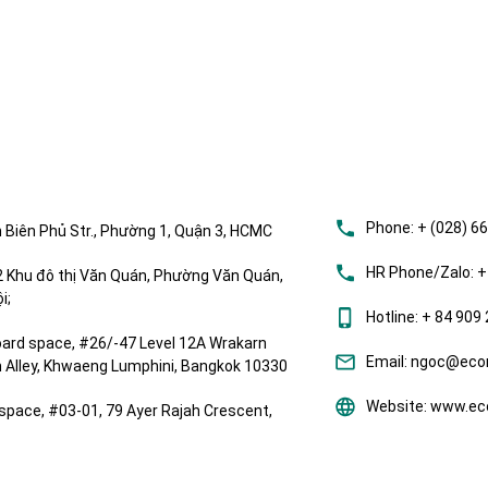
Phone:
+ (028) 6
 Biên Phủ Str., Phường 1, Quận 3, HCMC
HR Phone/Zalo:
+
Khu đô thị Văn Quán, Phường Văn Quán,
i;
Hotline:
+ 84 909 
ard space, #26/-47 Level 12A Wrakarn
Email:
ngoc@ecom
om Alley, Khwaeng Lumphini, Bangkok 10330
Website:
www.eco
space, #03-01, 79 Ayer Rajah Crescent,