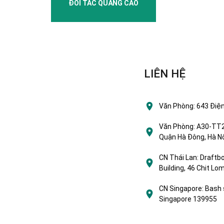
ĐỐI TÁC QUẢNG CÁO
LIÊN HỆ
Văn Phòng:
643 Điện
Văn Phòng:
A30-TT2 
Quận Hà Đông, Hà Nộ
CN Thái Lan:
Draftbo
Building, 46 Chit L
CN Singapore:
Bash 
Singapore 139955