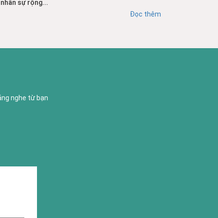
nhân sự rộng...
Đọc thêm
lắng nghe từ bạn