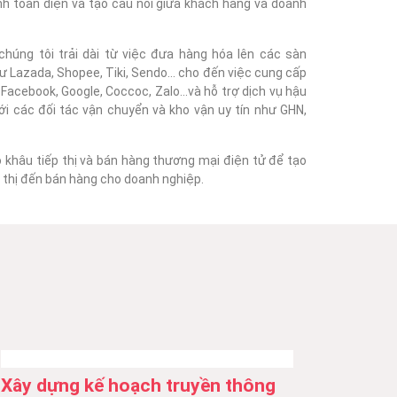
nh toàn diện và tạo cầu nối giữa khách hàng và doanh
húng tôi trải dài từ việc đưa hàng hóa lên các sàn
 Lazada, Shopee, Tiki, Sendo... cho đến việc cung cấp
acebook, Google, Coccoc, Zalo...và hỗ trợ dịch vụ hậu
với các đối tác vận chuyển và kho vận uy tín như GHN,
o khâu tiếp thị và bán hàng thương mại điện tử để tạo
ếp thị đến bán hàng cho doanh nghiệp.
Xây dựng kế hoạch truyền thông