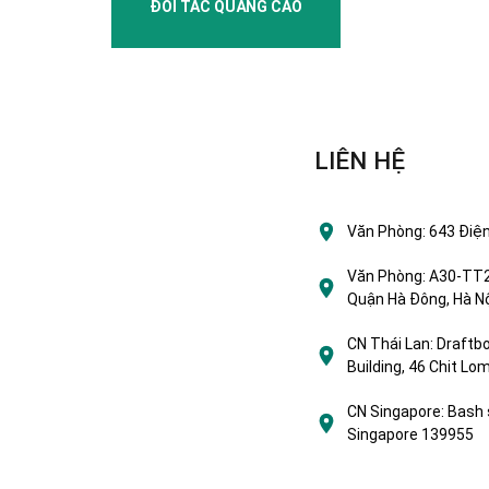
ĐỐI TÁC QUẢNG CÁO
LIÊN HỆ
Văn Phòng:
643 Điện
Văn Phòng:
A30-TT2 
Quận Hà Đông, Hà Nộ
CN Thái Lan:
Draftbo
Building, 46 Chit L
CN Singapore:
Bash 
Singapore 139955