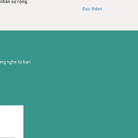
nhân sự rộng...
Đọc thêm
lắng nghe từ bạn