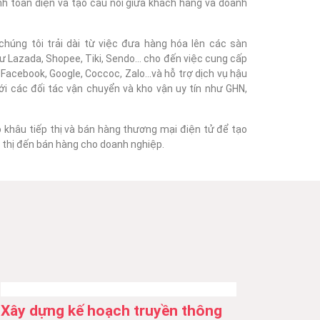
nh toàn diện và tạo cầu nối giữa khách hàng và doanh
húng tôi trải dài từ việc đưa hàng hóa lên các sàn
 Lazada, Shopee, Tiki, Sendo... cho đến việc cung cấp
acebook, Google, Coccoc, Zalo...và hỗ trợ dịch vụ hậu
với các đối tác vận chuyển và kho vận uy tín như GHN,
o khâu tiếp thị và bán hàng thương mại điện tử để tạo
ếp thị đến bán hàng cho doanh nghiệp.
Xây dựng kế hoạch truyền thông