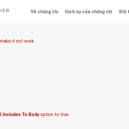
Về chúng tôi
Dịch vụ của chúng tôi
Đối 
at comes after the revolution files js include.
 make it not work.
S Includes To Body
option to true.