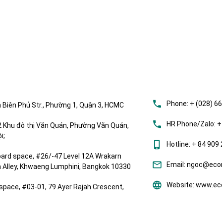
Phone:
+ (028) 6
 Biên Phủ Str., Phường 1, Quận 3, HCMC
HR Phone/Zalo:
+
Khu đô thị Văn Quán, Phường Văn Quán,
i;
Hotline:
+ 84 909 
ard space, #26/-47 Level 12A Wrakarn
Email:
ngoc@ecom
om Alley, Khwaeng Lumphini, Bangkok 10330
Website:
www.eco
space, #03-01, 79 Ayer Rajah Crescent,