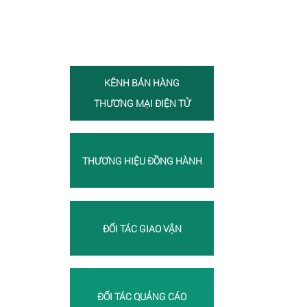
KÊNH BÁN HÀNG
THƯƠNG MẠI ĐIỆN TỬ
THƯƠNG HIỆU ĐỒNG HÀNH
ĐỐI TÁC GIAO VẬN
ĐỐI TÁC QUẢNG CÁO