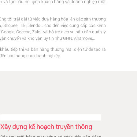
ện và tạo cầu nối giữa khách hàng và doanh nghiệp một
ng tôi trải dài từ việc đưa hàng hóa lên các sàn thương
 Shopee, Tiki, Sendo... cho đến việc cung cấp các kênh
oogle, Coccoc, Zalo...và hỗ trợ dịch vụ hậu cần quản lý
c vận chuyển và kho vận uy tín như GHN, Ahamove...
 khâu tiếp thị và bán hàng thương mại điện tử để tạo ra
hị đến bán hàng cho doanh nghiệp.
Xây dựng kế hoạch truyền thông
Đặc thù mỗi kênh marketing có cách tiếp cận riêng