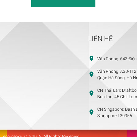
LIÊN HỆ
Văn Phòng:
643 Điện
Văn Phòng:
A30-TT2 
Quận Hà Đông, Hà Nộ
CN Thái Lan:
Draftbo
Building, 46 Chit Lo
CN Singapore:
Bash s
Singapore 139955
ecomeasy.asia
2018. All Rights Reserved