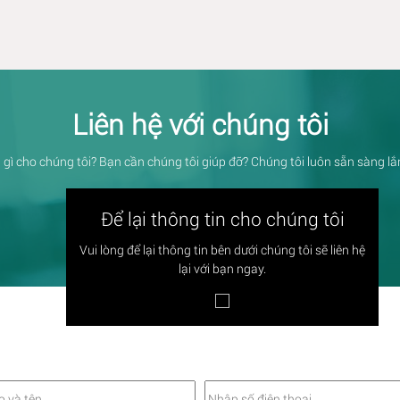
Liên hệ với chúng tôi
 gì cho chúng tôi? Bạn cần chúng tôi giúp đỡ? Chúng tôi luôn sẵn sàng l
Để lại thông tin cho chúng tôi
Vui lòng để lại thông tin bên dưới chúng tôi sẽ liên hệ
lại với bạn ngay.