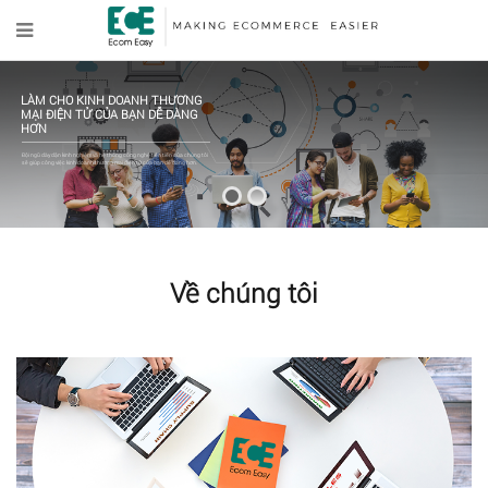
LÀM CHO KINH DOANH THƯƠNG
MẠI ĐIỆN TỬ CỦA BẠN DỄ DÀNG
HƠN
Đội ngũ dày dặn kinh nghiệm và hệ thống công nghệ tiên tiến của chúng tôi
sẽ giúp công việc kinh doanh thương mại điện tử của bạn dễ dàng hơn.
Về chúng tôi