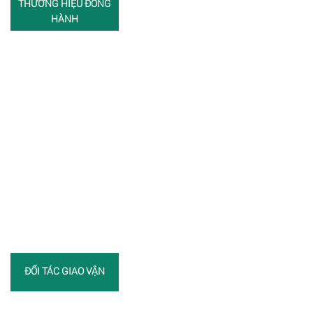
THƯƠNG HIỆU ĐỒNG
HÀNH
ĐỐI TÁC GIAO VẬN