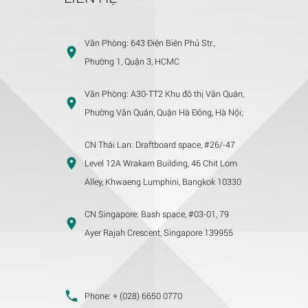
Văn Phòng:
643 Điện Biên Phủ Str.,
Phường 1, Quận 3, HCMC
Văn Phòng:
A30-TT2 Khu đô thị Văn Quán,
Phường Văn Quán, Quận Hà Đông, Hà Nội;
CN Thái Lan:
Draftboard space, #26/-47
Level 12A Wrakarn Building, 46 Chit Lom
Alley, Khwaeng Lumphini, Bangkok 10330
CN Singapore:
Bash space, #03-01, 79
Ayer Rajah Crescent, Singapore 139955
Phone:
+ (028) 6650 0770