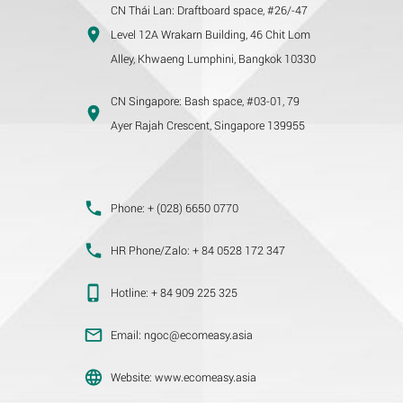
CN Thái Lan:
Draftboard space, #26/-47
Level 12A Wrakarn Building, 46 Chit Lom
Alley, Khwaeng Lumphini, Bangkok 10330
CN Singapore:
Bash space, #03-01, 79
Ayer Rajah Crescent, Singapore 139955
Phone:
+ (028) 6650 0770
HR Phone/Zalo:
+ 84 0528 172 347
Hotline:
+ 84 909 225 325
Email:
ngoc@ecomeasy.asia
Website:
www.ecomeasy.asia