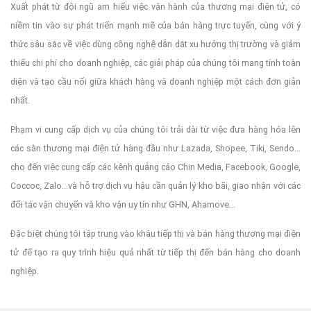
Xuất phát từ đội ngũ am hiểu việc vận hành của thương mại điện tử, có
niềm tin vào sự phát triển mạnh mẽ của bán hàng trực tuyến, cùng với ý
thức sâu sắc về việc dùng công nghệ dẫn dắt xu hướng thị trường và giảm
thiểu chi phí cho doanh nghiệp, các giải pháp của chúng tôi mang tính toàn
diện và tạo cầu nối giữa khách hàng và doanh nghiệp một cách đơn giản
nhất.
Phạm vi cung cấp dịch vụ của chúng tôi trải dài từ việc đưa hàng hóa lên
các sàn thương mại điện tử hàng đầu như Lazada, Shopee, Tiki, Sendo...
cho đến việc cung cấp các kênh quảng cáo Chin Media, Facebook, Google,
Coccoc, Zalo...và hỗ trợ dịch vụ hậu cần quản lý kho bãi, giao nhận với các
đối tác vận chuyển và kho vận uy tín như GHN, Ahamove...
Đặc biệt chúng tôi tập trung vào khâu tiếp thị và bán hàng thương mại điện
tử để tạo ra quy trình hiệu quả nhất từ tiếp thị đến bán hàng cho doanh
nghiệp.