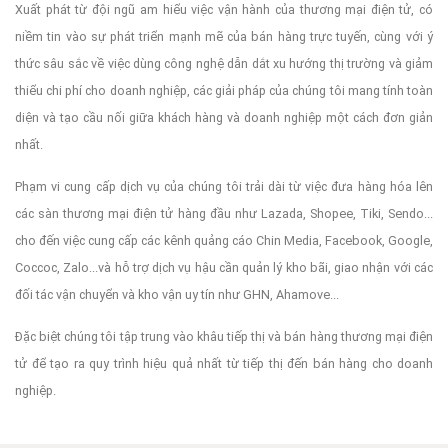
Xuất phát từ đội ngũ am hiểu việc vận hành của thương mại điện tử, có
niềm tin vào sự phát triển mạnh mẽ của bán hàng trực tuyến, cùng với ý
thức sâu sắc về việc dùng công nghệ dẫn dắt xu hướng thị trường và giảm
thiểu chi phí cho doanh nghiệp, các giải pháp của chúng tôi mang tính toàn
diện và tạo cầu nối giữa khách hàng và doanh nghiệp một cách đơn giản
nhất.
Phạm vi cung cấp dịch vụ của chúng tôi trải dài từ việc đưa hàng hóa lên
các sàn thương mại điện tử hàng đầu như Lazada, Shopee, Tiki, Sendo...
cho đến việc cung cấp các kênh quảng cáo Chin Media, Facebook, Google,
Coccoc, Zalo...và hỗ trợ dịch vụ hậu cần quản lý kho bãi, giao nhận với các
đối tác vận chuyển và kho vận uy tín như GHN, Ahamove...
Đặc biệt chúng tôi tập trung vào khâu tiếp thị và bán hàng thương mại điện
tử để tạo ra quy trình hiệu quả nhất từ tiếp thị đến bán hàng cho doanh
nghiệp.