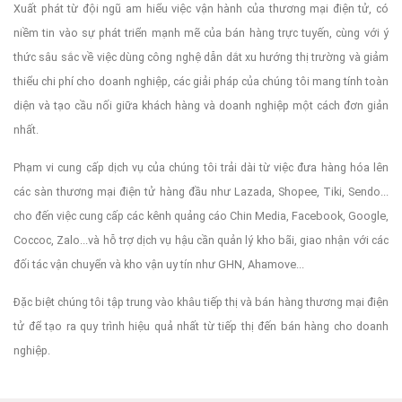
Xuất phát từ đội ngũ am hiểu việc vận hành của thương mại điện tử, có
niềm tin vào sự phát triển mạnh mẽ của bán hàng trực tuyến, cùng với ý
thức sâu sắc về việc dùng công nghệ dẫn dắt xu hướng thị trường và giảm
thiểu chi phí cho doanh nghiệp, các giải pháp của chúng tôi mang tính toàn
diện và tạo cầu nối giữa khách hàng và doanh nghiệp một cách đơn giản
nhất.
Phạm vi cung cấp dịch vụ của chúng tôi trải dài từ việc đưa hàng hóa lên
các sàn thương mại điện tử hàng đầu như Lazada, Shopee, Tiki, Sendo...
cho đến việc cung cấp các kênh quảng cáo Chin Media, Facebook, Google,
Coccoc, Zalo...và hỗ trợ dịch vụ hậu cần quản lý kho bãi, giao nhận với các
đối tác vận chuyển và kho vận uy tín như GHN, Ahamove...
Đặc biệt chúng tôi tập trung vào khâu tiếp thị và bán hàng thương mại điện
tử để tạo ra quy trình hiệu quả nhất từ tiếp thị đến bán hàng cho doanh
nghiệp.