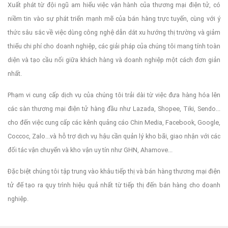
Xuất phát từ đội ngũ am hiểu việc vận hành của thương mại điện tử, có
niềm tin vào sự phát triển mạnh mẽ của bán hàng trực tuyến, cùng với ý
thức sâu sắc về việc dùng công nghệ dẫn dắt xu hướng thị trường và giảm
thiểu chi phí cho doanh nghiệp, các giải pháp của chúng tôi mang tính toàn
diện và tạo cầu nối giữa khách hàng và doanh nghiệp một cách đơn giản
nhất.
Phạm vi cung cấp dịch vụ của chúng tôi trải dài từ việc đưa hàng hóa lên
các sàn thương mại điện tử hàng đầu như Lazada, Shopee, Tiki, Sendo...
cho đến việc cung cấp các kênh quảng cáo Chin Media, Facebook, Google,
Coccoc, Zalo...và hỗ trợ dịch vụ hậu cần quản lý kho bãi, giao nhận với các
đối tác vận chuyển và kho vận uy tín như GHN, Ahamove...
Đặc biệt chúng tôi tập trung vào khâu tiếp thị và bán hàng thương mại điện
tử để tạo ra quy trình hiệu quả nhất từ tiếp thị đến bán hàng cho doanh
nghiệp.