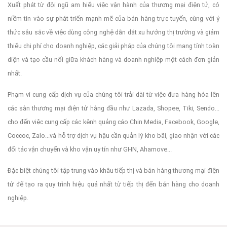
Xuất phát từ đội ngũ am hiểu việc vận hành của thương mại điện tử, có
niềm tin vào sự phát triển mạnh mẽ của bán hàng trực tuyến, cùng với ý
thức sâu sắc về việc dùng công nghệ dẫn dắt xu hướng thị trường và giảm
thiểu chi phí cho doanh nghiệp, các giải pháp của chúng tôi mang tính toàn
diện và tạo cầu nối giữa khách hàng và doanh nghiệp một cách đơn giản
nhất.
Phạm vi cung cấp dịch vụ của chúng tôi trải dài từ việc đưa hàng hóa lên
các sàn thương mại điện tử hàng đầu như Lazada, Shopee, Tiki, Sendo...
cho đến việc cung cấp các kênh quảng cáo Chin Media, Facebook, Google,
Coccoc, Zalo...và hỗ trợ dịch vụ hậu cần quản lý kho bãi, giao nhận với các
đối tác vận chuyển và kho vận uy tín như GHN, Ahamove...
Đặc biệt chúng tôi tập trung vào khâu tiếp thị và bán hàng thương mại điện
tử để tạo ra quy trình hiệu quả nhất từ tiếp thị đến bán hàng cho doanh
nghiệp.