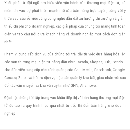
Xuất phát từ đội ngũ am hiểu việc vận hành của thương mại điện tử, có
niềm tin vào sự phát triển mạnh mẽ của bán hàng trực tuyến, cùng với ý
thức sâu sắc về việc dùng công nghệ dẫn dắt xu hướng thị trường và giảm
thiểu chi phí cho doanh nghiệp, các giải pháp của chúng tôi mang tính toàn
diện và tạo cầu nối giữa khách hàng và doanh nghiệp một cách đơn giản
nhất.
Phạm vi cung cấp dịch vụ của chúng tôi trải dài từ việc đưa hàng hóa lên
các sàn thương mại điện tử hàng đầu như Lazada, Shopee, Tiki, Sendo...
cho đến việc cung cấp các kênh quảng cáo Chin Media, Facebook, Google,
Coccoc, Zalo...và hỗ trợ dịch vụ hậu cần quản lý kho bãi, giao nhận với các
đối tác vận chuyển và kho vận uy tín như GHN, Ahamove...
Đặc biệt chúng tôi tập trung vào khâu tiếp thị và bán hàng thương mại điện
tử để tạo ra quy trình hiệu quả nhất từ tiếp thị đến bán hàng cho doanh
nghiệp.