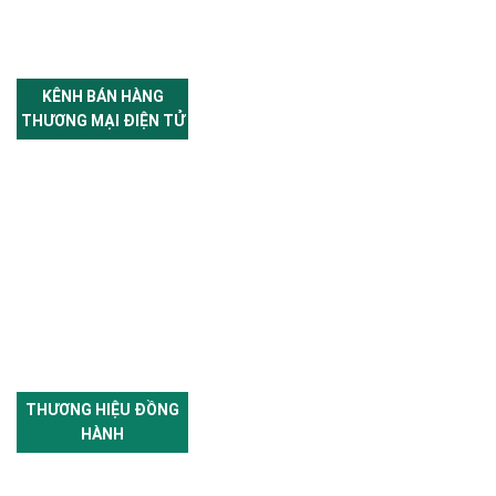
KÊNH BÁN HÀNG
THƯƠNG MẠI ĐIỆN TỬ
THƯƠNG HIỆU ĐỒNG
HÀNH