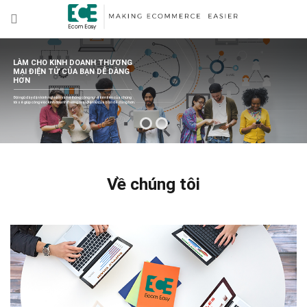
LÀM CHO KINH DOANH THƯƠNG
MẠI ĐIỆN TỬ CỦA BẠN DỄ DÀNG
HƠN
Đội ngũ dày dặn kinh nghiệm và hệ thống công nghệ tiên tiến của chúng
tôi sẽ giúp công việc kinh doanh thương mại điện tử của bạn dễ dàng hơn.
Về chúng tôi