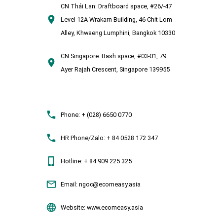
CN Thái Lan:
Draftboard space, #26/-47
Level 12A Wrakarn Building, 46 Chit Lom
Alley, Khwaeng Lumphini, Bangkok 10330
CN Singapore:
Bash space, #03-01, 79
Ayer Rajah Crescent, Singapore 139955
Phone:
+ (028) 6650 0770
HR Phone/Zalo:
+ 84 0528 172 347
Hotline:
+ 84 909 225 325
Email:
ngoc@ecomeasy.asia
Website:
www.ecomeasy.asia