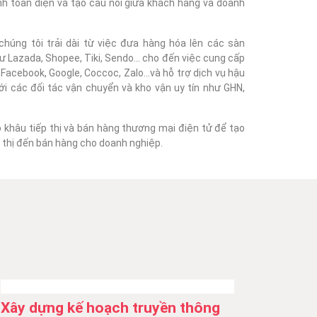
nh toàn diện và tạo cầu nối giữa khách hàng và doanh
húng tôi trải dài từ việc đưa hàng hóa lên các sàn
 Lazada, Shopee, Tiki, Sendo... cho đến việc cung cấp
acebook, Google, Coccoc, Zalo...và hỗ trợ dịch vụ hậu
với các đối tác vận chuyển và kho vận uy tín như GHN,
o khâu tiếp thị và bán hàng thương mại điện tử để tạo
ếp thị đến bán hàng cho doanh nghiệp.
Xây dựng kế hoạch truyền thông