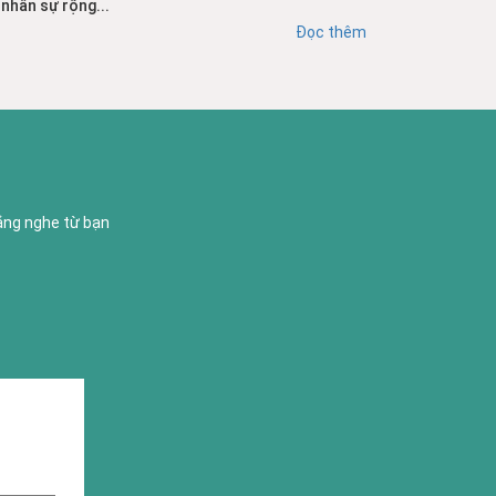
nhân sự rộng...
Đọc thêm
lắng nghe từ bạn