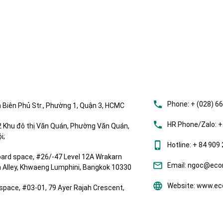
Phone:
+ (028) 6
 Biên Phủ Str., Phường 1, Quận 3, HCMC
HR Phone/Zalo:
+
Khu đô thị Văn Quán, Phường Văn Quán,
i;
Hotline:
+ 84 909 
ard space, #26/-47 Level 12A Wrakarn
Email:
ngoc@ecom
om Alley, Khwaeng Lumphini, Bangkok 10330
Website:
www.eco
space, #03-01, 79 Ayer Rajah Crescent,