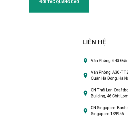
ĐỐI TÁC QUẢNG CÁO
LIÊN HỆ
Văn Phòng:
643 Điện
Văn Phòng:
A30-TT2 
Quận Hà Đông, Hà Nộ
CN Thái Lan:
Draftbo
Building, 46 Chit L
CN Singapore:
Bash 
Singapore 139955