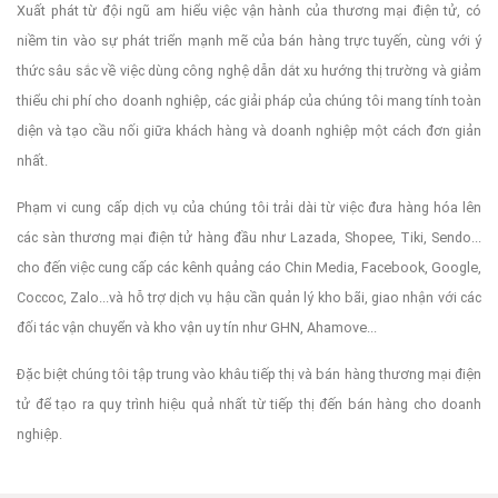
Xuất phát từ đội ngũ am hiểu việc vận hành của thương mại điện tử, có
niềm tin vào sự phát triển mạnh mẽ của bán hàng trực tuyến, cùng với ý
thức sâu sắc về việc dùng công nghệ dẫn dắt xu hướng thị trường và giảm
thiểu chi phí cho doanh nghiệp, các giải pháp của chúng tôi mang tính toàn
diện và tạo cầu nối giữa khách hàng và doanh nghiệp một cách đơn giản
nhất.
Phạm vi cung cấp dịch vụ của chúng tôi trải dài từ việc đưa hàng hóa lên
các sàn thương mại điện tử hàng đầu như Lazada, Shopee, Tiki, Sendo...
cho đến việc cung cấp các kênh quảng cáo Chin Media, Facebook, Google,
Coccoc, Zalo...và hỗ trợ dịch vụ hậu cần quản lý kho bãi, giao nhận với các
đối tác vận chuyển và kho vận uy tín như GHN, Ahamove...
Đặc biệt chúng tôi tập trung vào khâu tiếp thị và bán hàng thương mại điện
tử để tạo ra quy trình hiệu quả nhất từ tiếp thị đến bán hàng cho doanh
nghiệp.