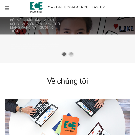
LÀM CHO KINH DOANH THƯƠNG
MẠI ĐIỆN TỬ CỦA BẠN DỄ DÀNG
HƠN
Đội ngũ dày dặn kinh nghiệm và hệ thống công nghệ tiên tiến của chúng tôi
sẽ giúp công việc kinh doanh thương mại điện tử của bạn dễ dàng hơn.
Về chúng tôi