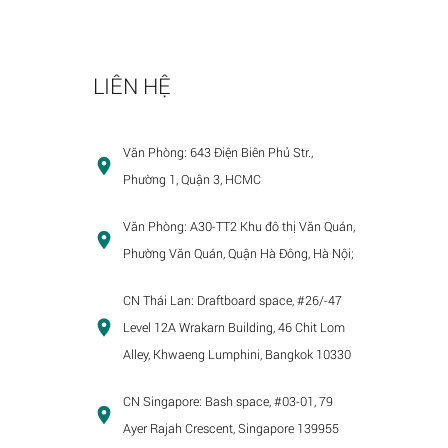
LIÊN HỆ
Văn Phòng:
643 Điện Biên Phủ Str.,
Phường 1, Quận 3, HCMC
Văn Phòng:
A30-TT2 Khu đô thị Văn Quán,
Phường Văn Quán, Quận Hà Đông, Hà Nội;
CN Thái Lan:
Draftboard space, #26/-47
Level 12A Wrakarn Building, 46 Chit Lom
Alley, Khwaeng Lumphini, Bangkok 10330
CN Singapore:
Bash space, #03-01, 79
Ayer Rajah Crescent, Singapore 139955