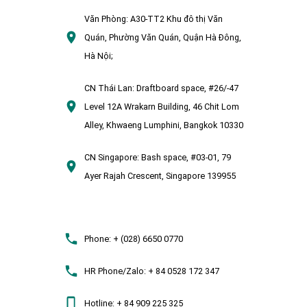
Văn Phòng:
A30-TT2 Khu đô thị Văn
Quán, Phường Văn Quán, Quận Hà Đông,
Hà Nội;
CN Thái Lan:
Draftboard space, #26/-47
Level 12A Wrakarn Building, 46 Chit Lom
Alley, Khwaeng Lumphini, Bangkok 10330
CN Singapore:
Bash space, #03-01, 79
Ayer Rajah Crescent, Singapore 139955
Phone:
+ (028) 6650 0770
HR Phone/Zalo:
+ 84 0528 172 347
Hotline:
+ 84 909 225 325