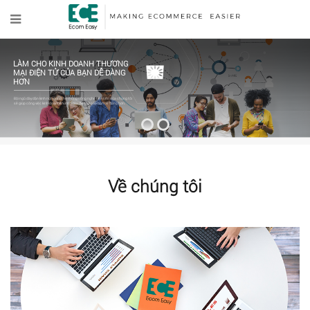
KẾT NỐI NHÃN HÀNG VỚI 5000+
CỘNG TÁC VIÊN BÁN HÀNG TRÊN
MẠNG XÃ HỘI VÀ NGƯỜI NỔI
TIẾNG
Chúng tôi có hệ thống thông minh giúp kết nối Cộng tác viên bán hàng
trên mạng xã hội và người nổi tiếng với các thương hiệu uy tín để tăng
doanh số bán hàng qua kênh phân phối mới mẻ này.
Về chúng tôi