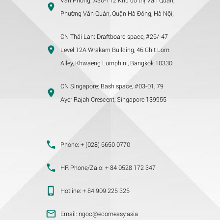
Phường Văn Quán, Quận Hà Đông, Hà Nội;
CN Thái Lan:
Draftboard space, #26/-47
Level 12A Wrakarn Building, 46 Chit Lom
Alley, Khwaeng Lumphini, Bangkok 10330
CN Singapore:
Bash space, #03-01, 79
Ayer Rajah Crescent, Singapore 139955
Phone:
+ (028) 6650 0770
HR Phone/Zalo:
+ 84 0528 172 347
Hotline:
+ 84 909 225 325
Email:
ngoc@ecomeasy.asia