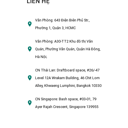
LIÊN HỆ
Văn Phòng:
643 Điện Biên Phủ Str.,
Phường 1, Quận 3, HCMC
Văn Phòng:
A30-TT2 Khu đô thị Văn
Quán, Phường Văn Quán, Quận Hà Đông,
Hà Nội;
CN Thái Lan:
Draftboard space, #26/-47
Level 12A Wrakarn Building, 46 Chit Lom
Alley, Khwaeng Lumphini, Bangkok 10330
CN Singapore:
Bash space, #03-01, 79
Ayer Rajah Crescent, Singapore 139955