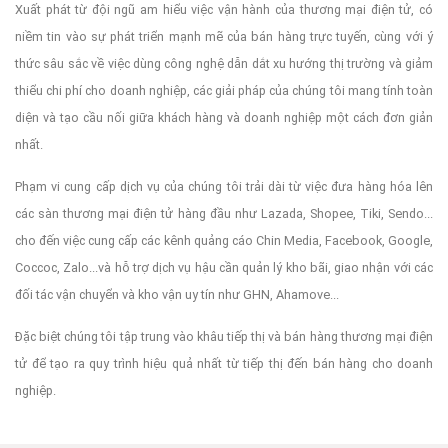
Xuất phát từ đội ngũ am hiểu việc vận hành của thương mại điện tử, có
niềm tin vào sự phát triển mạnh mẽ của bán hàng trực tuyến, cùng với ý
thức sâu sắc về việc dùng công nghệ dẫn dắt xu hướng thị trường và giảm
thiểu chi phí cho doanh nghiệp, các giải pháp của chúng tôi mang tính toàn
diện và tạo cầu nối giữa khách hàng và doanh nghiệp một cách đơn giản
nhất.
Phạm vi cung cấp dịch vụ của chúng tôi trải dài từ việc đưa hàng hóa lên
các sàn thương mại điện tử hàng đầu như Lazada, Shopee, Tiki, Sendo...
cho đến việc cung cấp các kênh quảng cáo Chin Media, Facebook, Google,
Coccoc, Zalo...và hỗ trợ dịch vụ hậu cần quản lý kho bãi, giao nhận với các
đối tác vận chuyển và kho vận uy tín như GHN, Ahamove...
Đặc biệt chúng tôi tập trung vào khâu tiếp thị và bán hàng thương mại điện
tử để tạo ra quy trình hiệu quả nhất từ tiếp thị đến bán hàng cho doanh
nghiệp.