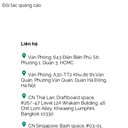
Đối tác quảng cáo
Liên hệ
Văn Phòng:
643 Điện Biên Phủ Str.,
Phường 1, Quận 3, HCMC
Văn Phòng:
A30-TT2 Khu đô thị Văn
Quán, Phường Văn Quán, Quận Hà Đông,
Hà Nội;
CN Thái Lan:
Draftboard space,
#26/-47 Level 12A Wrakarn Building, 46
Chit Lom Alley, Khwaeng Lumphini,
Bangkok 10330
CN Singapore:
Bash space, #03-01,