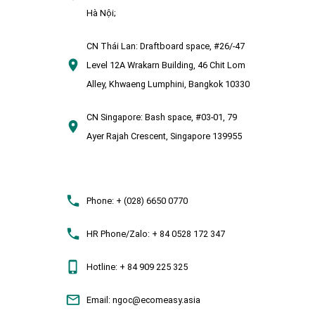
Hà Nội;
CN Thái Lan:
Draftboard space, #26/-47
Level 12A Wrakarn Building, 46 Chit Lom
Alley, Khwaeng Lumphini, Bangkok 10330
CN Singapore:
Bash space, #03-01, 79
Ayer Rajah Crescent, Singapore 139955
Phone:
+ (028) 6650 0770
HR Phone/Zalo:
+ 84 0528 172 347
Hotline:
+ 84 909 225 325
Email:
ngoc@ecomeasy.asia