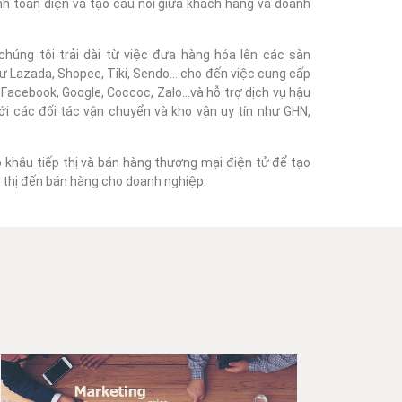
nh toàn diện và tạo cầu nối giữa khách hàng và doanh
húng tôi trải dài từ việc đưa hàng hóa lên các sàn
 Lazada, Shopee, Tiki, Sendo... cho đến việc cung cấp
acebook, Google, Coccoc, Zalo...và hỗ trợ dịch vụ hậu
với các đối tác vận chuyển và kho vận uy tín như GHN,
o khâu tiếp thị và bán hàng thương mại điện tử để tạo
ếp thị đến bán hàng cho doanh nghiệp.