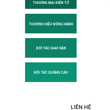
THƯƠNG MẠI ĐIỆN TỬ
THƯƠNG HIỆU ĐỒNG HÀNH
ĐỐI TÁC GIAO VẬN
ĐỐI TÁC QUẢNG CÁO
LIÊN HỆ