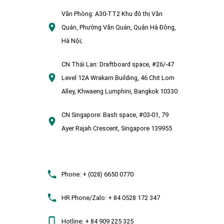
Văn Phòng:
A30-TT2 Khu đô thị Văn
Quán, Phường Văn Quán, Quận Hà Đông,
Hà Nội;
CN Thái Lan:
Draftboard space, #26/-47
Level 12A Wrakarn Building, 46 Chit Lom
Alley, Khwaeng Lumphini, Bangkok 10330
CN Singapore:
Bash space, #03-01, 79
Ayer Rajah Crescent, Singapore 139955
Phone:
+ (028) 6650 0770
HR Phone/Zalo:
+ 84 0528 172 347
Hotline:
+ 84 909 225 325