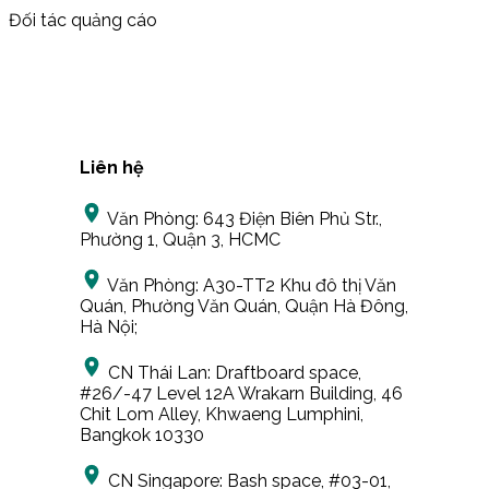
Đối tác quảng cáo
Liên hệ
Văn Phòng:
643 Điện Biên Phủ Str.,
Phường 1, Quận 3, HCMC
Văn Phòng:
A30-TT2 Khu đô thị Văn
Quán, Phường Văn Quán, Quận Hà Đông,
Hà Nội;
CN Thái Lan:
Draftboard space,
#26/-47 Level 12A Wrakarn Building, 46
Chit Lom Alley, Khwaeng Lumphini,
Bangkok 10330
CN Singapore:
Bash space, #03-01,