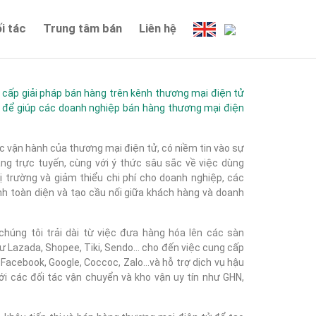
i tác
Trung tâm bán
Liên hệ
ấp giải pháp bán hàng trên kênh thương mại điện tử
 để giúp các doanh nghiệp bán hàng thương mại điện
c vận hành của thương mại điện tử, có niềm tin vào sự
g trực tuyến, cùng với ý thức sâu sắc về việc dùng
 trường và giảm thiểu chi phí cho doanh nghiệp, các
nh toàn diện và tạo cầu nối giữa khách hàng và doanh
húng tôi trải dài từ việc đưa hàng hóa lên các sàn
 Lazada, Shopee, Tiki, Sendo... cho đến việc cung cấp
acebook, Google, Coccoc, Zalo...và hỗ trợ dịch vụ hậu
với các đối tác vận chuyển và kho vận uy tín như GHN,