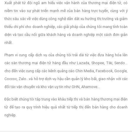
Xuất phát từ đội ngũ am hiểu việc vận hành của thương mại điện tử, có
niềm tin vào sự phát triển mạnh mẽ của bán hàng trực tuyến, cùng với ý
thức sâu sắc về việc dùng công nghệ dẫn dắt xu hướng thị trường và giảm
thiểu chi phí cho doanh nghiệp, các giải pháp của chúng tôi mang tính toàn
diện và tạo cầu nối giữa khách hàng và doanh nghiệp một cách đơn giản
nhất.
Phạm vi cung cấp dịch vụ của chúng tôi trải dài từ việc đưa hàng hóa lên
các sàn thương mại điện tử hàng đầu như Lazada, Shopee, Tiki, Sendo...
cho đến việc cung cấp các kênh quảng cáo Chin Media, Facebook, Google,
Coccoc, Zalo...và hỗ trợ dịch vụ hậu cần quản lý kho bãi, giao nhận với các
đối tác vận chuyển và kho vận uy tín như GHN, Ahamove...
Đặc biệt chúng tôi tập trung vào khâu tiếp thị và bán hàng thương mại điện
tử để tạo ra quy trình hiệu quả nhất từ tiếp thị đến bán hàng cho doanh
nghiệp.