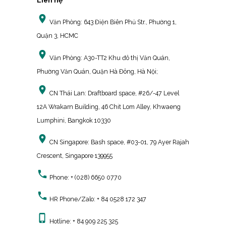
Liên hệ
Văn Phòng:
643 Điện Biên Phủ Str., Phường 1,
Quận 3, HCMC
Văn Phòng:
A30-TT2 Khu đô thị Văn Quán,
Phường Văn Quán, Quận Hà Đông, Hà Nội;
CN Thái Lan:
Draftboard space, #26/-47 Level
12A Wrakarn Building, 46 Chit Lom Alley, Khwaeng
Lumphini, Bangkok 10330
CN Singapore:
Bash space, #03-01, 79 Ayer Rajah
Crescent, Singapore 139955
Phone:
+ (028) 6650 0770
HR Phone/Zalo:
+ 84 0528 172 347
Hotline:
+ 84 909 225 325