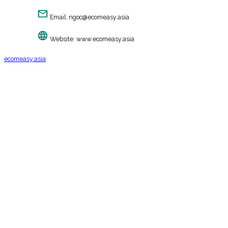
Email:
ngoc@ecomeasy.asia
Website:
www.ecomeasy.asia
ecomeasy.asia
2018. All Rights Reserved