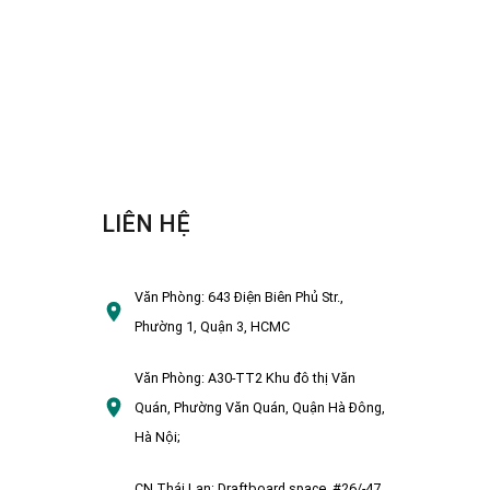
LIÊN HỆ
Văn Phòng:
643 Điện Biên Phủ Str.,
Phường 1, Quận 3, HCMC
Văn Phòng:
A30-TT2 Khu đô thị Văn
Quán, Phường Văn Quán, Quận Hà Đông,
Hà Nội;
CN Thái Lan:
Draftboard space, #26/-47