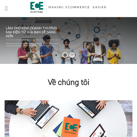
LÀM CHO KINH DOANH THƯƠNG
MẠI ĐIỆN TỬ CỦA BẠN DỄ DÀNG
HƠN
Đội ngũ dày dặn kinh nghiệm và hệ thống công nghệ tiên tiến của chúng tôi
sẽ giúp công việc kinh doanh thương mại điện tử của bạn dễ dàng hơn.
Về chúng tôi