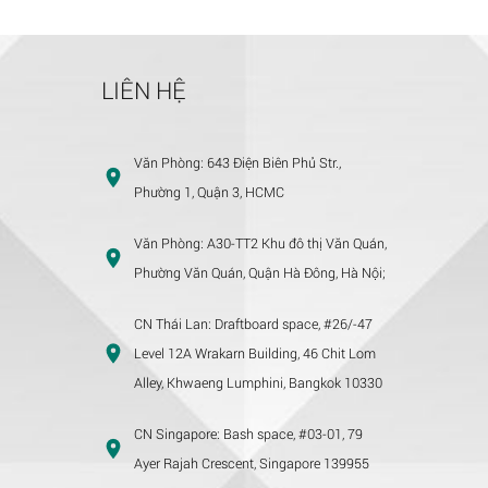
LIÊN HỆ
Văn Phòng:
643 Điện Biên Phủ Str.,
Phường 1, Quận 3, HCMC
Văn Phòng:
A30-TT2 Khu đô thị Văn Quán,
Phường Văn Quán, Quận Hà Đông, Hà Nội;
CN Thái Lan:
Draftboard space, #26/-47
Level 12A Wrakarn Building, 46 Chit Lom
Alley, Khwaeng Lumphini, Bangkok 10330
CN Singapore:
Bash space, #03-01, 79
Ayer Rajah Crescent, Singapore 139955