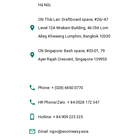
Hà Nội;
CN Thái Lan:
Draftboard space, #26/-47
Level 12A Wrakarn Building, 46 Chit Lom
Alley, Khwaeng Lumphini, Bangkok 10330
CN Singapore:
Bash space, #03-01, 79
Ayer Rajah Crescent, Singapore 139955
Phone:
+ (028) 6650 0770
HR Phone/Zalo:
+ 84 0528 172 347
Hotline:
+ 84 909 225 325
Email:
ngoc@ecomeasy.asia