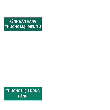
KÊNH BÁN HÀNG
THƯƠNG MẠI ĐIỆN TỬ
THƯƠNG HIỆU ĐỒNG
HÀNH