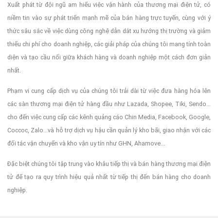
Xuất phát từ đội ngũ am hiểu việc vận hành của thương mại điện tử, có
niềm tin vào sự phát triển mạnh mẽ của bán hàng trực tuyến, cùng với ý
thức sâu sắc về việc dùng công nghệ dẫn dắt xu hướng thị trường và giảm
thiểu chi phí cho doanh nghiệp, các giải pháp của chúng tôi mang tính toàn
diện và tạo cầu nối giữa khách hàng và doanh nghiệp một cách đơn giản
nhất.
Phạm vi cung cấp dịch vụ của chúng tôi trải dài từ việc đưa hàng hóa lên
các sàn thương mại điện tử hàng đầu như Lazada, Shopee, Tiki, Sendo...
cho đến việc cung cấp các kênh quảng cáo Chin Media, Facebook, Google,
Coccoc, Zalo...và hỗ trợ dịch vụ hậu cần quản lý kho bãi, giao nhận với các
đối tác vận chuyển và kho vận uy tín như GHN, Ahamove...
Đặc biệt chúng tôi tập trung vào khâu tiếp thị và bán hàng thương mại điện
tử để tạo ra quy trình hiệu quả nhất từ tiếp thị đến bán hàng cho doanh
nghiệp.