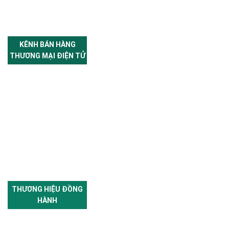
KÊNH BÁN HÀNG
THƯƠNG MẠI ĐIỆN TỬ
THƯƠNG HIỆU ĐỒNG
HÀNH