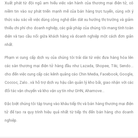
Xuất phát từ đội ngũ am hiểu việc vận hành của thương mại điện tử, có
niềm tin vào sự phát triển mạnh mẽ của bán hàng trực tuyến, cùng với ý
thức sâu sắc về việc dùng công nghệ dẫn dắt xu hướng thị trường và giảm
thiểu chi phí cho doanh nghiệp, các giải pháp của chúng tôi mang tính toàn
diện và tạo cầu nối giữa khách hàng và doanh nghiệp một cách đơn giản
nhất.
Phạm vi cung cấp dịch vụ của chúng tôi trải dài từ việc đưa hàng hóa lên
các sàn thương mại điện tử hàng đầu như Lazada, Shopee, Tiki, Sendo...
cho đến việc cung cấp các kênh quảng cáo Chin Media, Facebook, Google,
Coccoc, Zalo...và hỗ trợ dịch vụ hậu cần quản lý kho bãi, giao nhận với các
đối tác vận chuyển và kho vận uy tín như GHN, Ahamove...
Đặc biệt chúng tôi tập trung vào khâu tiếp thị và bán hàng thương mại điện
tử để tạo ra quy trình hiệu quả nhất từ tiếp thị đến bán hàng cho doanh
nghiệp.