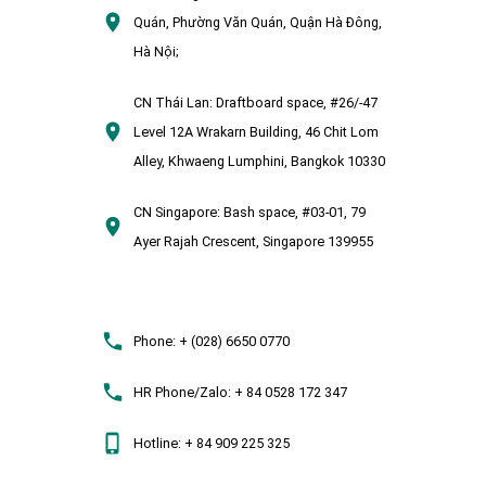
Quán, Phường Văn Quán, Quận Hà Đông,
Hà Nội;
CN Thái Lan:
Draftboard space, #26/-47
Level 12A Wrakarn Building, 46 Chit Lom
Alley, Khwaeng Lumphini, Bangkok 10330
CN Singapore:
Bash space, #03-01, 79
Ayer Rajah Crescent, Singapore 139955
Phone:
+ (028) 6650 0770
HR Phone/Zalo:
+ 84 0528 172 347
Hotline:
+ 84 909 225 325