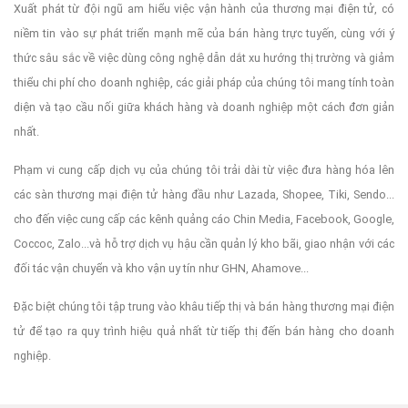
Xuất phát từ đội ngũ am hiểu việc vận hành của thương mại điện tử, có
niềm tin vào sự phát triển mạnh mẽ của bán hàng trực tuyến, cùng với ý
thức sâu sắc về việc dùng công nghệ dẫn dắt xu hướng thị trường và giảm
thiểu chi phí cho doanh nghiệp, các giải pháp của chúng tôi mang tính toàn
diện và tạo cầu nối giữa khách hàng và doanh nghiệp một cách đơn giản
nhất.
Phạm vi cung cấp dịch vụ của chúng tôi trải dài từ việc đưa hàng hóa lên
các sàn thương mại điện tử hàng đầu như Lazada, Shopee, Tiki, Sendo...
cho đến việc cung cấp các kênh quảng cáo Chin Media, Facebook, Google,
Coccoc, Zalo...và hỗ trợ dịch vụ hậu cần quản lý kho bãi, giao nhận với các
đối tác vận chuyển và kho vận uy tín như GHN, Ahamove...
Đặc biệt chúng tôi tập trung vào khâu tiếp thị và bán hàng thương mại điện
tử để tạo ra quy trình hiệu quả nhất từ tiếp thị đến bán hàng cho doanh
nghiệp.